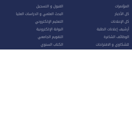
المؤتمرات
القبول و التسجيل
كل الأخبار
البحث العلمي و الدراسات العليا
كل الإعلانات
التعليم الإلكتروني
أرشيف إعلانات الطلبة
البوابة الإلكترونية
الوظائف الشاغرة
التقويم الجامعي
للشكاوي و الاقتراحات
الكتاب السنوي
طلب القبول الإلكتروني
دليل الطالب
وحدة متابعة الخريجين
الشبكة الطبية المعتمدة
حصاد الإسراء (النشرة الشهرية)
واقع التعليم العالي في الأردن
الموظفون
صفحة الموظف الإلكترونية
البوابة الإلكترونية
الإجازات و المغادرات (الإداريين)
الهيئة الأكاديمية
نماذج هامة للموظفين