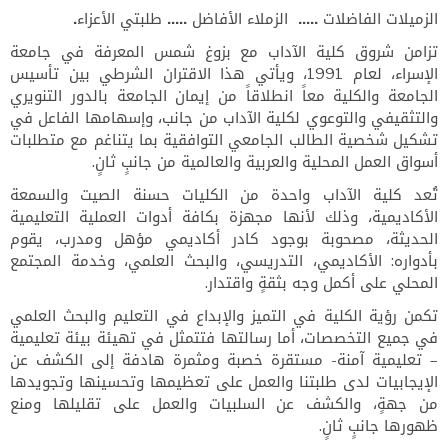
الزميلات الفاضلات ..... الزملاء الأفاضل ..... طلبتي الأعزاء.
تزامن شروق كلية الآداب مع بزوغ شمس المعرفة في جامعة
الإسراء، لعام 1991، ويأتي هذا الاقتران الشرطي بين تأسيس
الجامعة والكلية معاً انطلاقاً من إيمان الجامعة بالدور التنويري
والتثقيفي والتوعوي لكلية الآداب من جانب، وإسهامها الفاعل في
تشكيل شخصية الطالب الجامعي التوافقية بما يتناغم مع متطلبات
أسواق العمل المحلية والعربية والعالمية من جانبٍ ثانٍ.
تُعد كلية الآداب واحدة من الكليات حسنة الصيت والسمعة
الأكاديمية، وذلك لأنها مجهزة بكافة أدوات العملية التعليمية
الحديثة، مصحوبة بوجود كادر أكاديمي مؤهل ومدرب، يقوم
بأدواره: الأكاديمي، التدريسي، والبحث العلمي، وخدمة المجتمع
المحلي على أكمل وجه بثقةٍ واقتدار.
تكمن رؤية الكلية في التميز والإبداع في التعليم والبحث العلمي
في جميع التخصصات، أما رسالتها فتتمثل في تهيئة بيئة تعليمية
– تعليمية آمنة- مستقرة خصبة ومثمرة هادفة إلى الكشف عن
الإيجابيات لدى طلبتنا والعمل على تعظيمها وتحسينها وتجويدها
من جهةٍ، والكشف عن السلبيات والعمل على تقليلها ومنع
ظهورها جانبٍ ثانٍ.