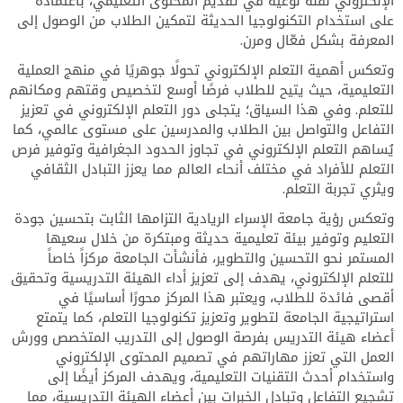
الإلكتروني نقلة نوعية في تقديم المحتوى التعليمي، باعتماده
على استخدام التكنولوجيا الحديثة لتمكين الطلاب من الوصول إلى
المعرفة بشكل فعّال ومرن.
وتعكس أهمية التعلم الإلكتروني تحولًا جوهريًا في منهج العملية
التعليمية، حيث يتيح للطلاب فرصًا أوسع لتخصيص وقتهم ومكانهم
للتعلم. وفي هذا السياق؛ يتجلى دور التعلم الإلكتروني في تعزيز
التفاعل والتواصل بين الطلاب والمدرسين على مستوى عالمي، كما
يُساهم التعلم الإلكتروني في تجاوز الحدود الجغرافية وتوفير فرص
التعلم للأفراد في مختلف أنحاء العالم مما يعزز التبادل الثقافي
ويثري تجربة التعلم.
وتعكس رؤية جامعة الإسراء الريادية التزامها الثابت بتحسين جودة
التعليم وتوفير بيئة تعليمية حديثة ومبتكرة من خلال سعيها
المستمر نحو التحسين والتطوير، فأنشأت الجامعة مركزاً خاصاً
للتعلم الإلكتروني، يهدف إلى تعزيز أداء الهيئة التدريسية وتحقيق
أقصى فائدة للطلاب، ويعتبر هذا المركز محورًا أساسيًا في
استراتيجية الجامعة لتطوير وتعزيز تكنولوجيا التعلم، كما يتمتع
أعضاء هيئة التدريس بفرصة الوصول إلى التدريب المتخصص وورش
العمل التي تعزز مهاراتهم في تصميم المحتوى الإلكتروني
واستخدام أحدث التقنيات التعليمية، ويهدف المركز أيضًا إلى
تشجيع التفاعل وتبادل الخبرات بين أعضاء الهيئة التدريسية، مما