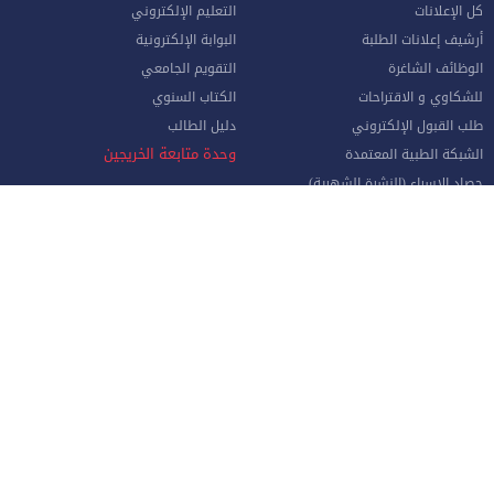
كل الإعلانات
التعليم الإلكتروني
أرشيف إعلانات الطلبة
البوابة الإلكترونية
الوظائف الشاغرة
التقويم الجامعي
للشكاوي و الاقتراحات
الكتاب السنوي
طلب القبول الإلكتروني
دليل الطالب
وحدة متابعة الخريجين
الشبكة الطبية المعتمدة
حصاد الإسراء (النشرة الشهرية)
واقع التعليم العالي في الأردن
الموظفون
صفحة الموظف الإلكترونية
البوابة الإلكترونية
الإجازات و المغادرات (الإداريين)
الهيئة الأكاديمية
نماذج هامة للموظفين
البريد الإلكتروني للموظفين
منظومة الاتصالات الإدارية