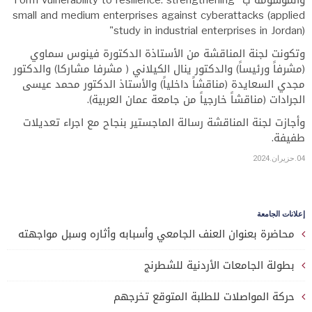
والموسومة ب" Form vulnerability to resilience: strengthening
small and medium enterprises against cyberattacks (applied
study in industrial enterprises in Jordan)"
وتكونت لجنة المناقشة من الأستاذة الدكتورة فينوس سماوي
(مشرفاً ورئيساً) والدكتور ينال الكيلاني ( مشرفا مشاركا) والدكتور
مجدي السعايدة (مناقشاً داخلياً) والأستاذ الدكتور محمد عيسى
الجرادات (مناقشاً خارجياً من جامعة عمان العربية).
وأجازت لجنة المناقشة رسالة الماجستير بنجاح مع اجراء تعديلات
طفيفة.
04.حزيران.2024
إعلانات الجامعة
محاضرة بعنوان العنف الجامعي وأسبابه وأثاره وسبل مواجهته
بطولة الجامعات الأردنية للشطرنج
حركة المواصلات للطلبة المتوقع تخرجهم