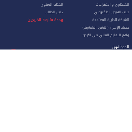
للشكاوي و الاقتراحات
الكتاب السنوي
طلب القبول الإلكتروني
دليل الطالب
وحدة متابعة الخريجين
الشبكة الطبية المعتمدة
حصاد الإسراء (النشرة الشهرية)
واقع التعليم العالي في الأردن
الموظفون
صفحة الموظف الإلكترونية
البوابة الإلكترونية
الإجازات و المغادرات (الإداريين)
الهيئة الأكاديمية
نماذج هامة للموظفين
البريد الإلكتروني للموظفين
منظومة الاتصالات الإدارية
نظام دخول المركبات
جامعة الإسراء - طريق مطار الملكة علياء الدولي جنوب العاصمة عمان