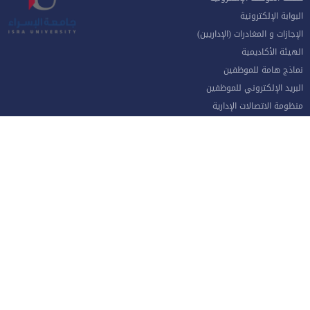
البوابة الإلكترونية
الإجازات و المغادرات (الإداريين)
الهيئة الأكاديمية
نماذج هامة للموظفين
البريد الإلكتروني للموظفين
منظومة الاتصالات الإدارية
نظام دخول المركبات
جامعة الإسراء - طريق مطار الملكة علياء الدولي جنوب العاصمة عمان
الهاتف 4711710
فاكس 4711505
صندوق بريد ص.ب 33 و 22 مكتب جامعة الاسراء 11622
خريطة الموقع
Developed By Computer Center | Isra University | Amman-Jordan