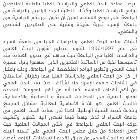
ترحب عمادة البحث العلمي والدراسات العليا بالطلبة الملتحقين
ببرامج الدراسات العليا وكذلك بالطلبة الجدد الراغبين بالدراسة في
الجامعة على موقع العمادة، آملين أن تكون تجربتكم الدراسية في
جامعة الإسراء تجربة مفيدة ومثرية على الصعيدين الشخصي
والمهني.
أُنشئت عمادة البحث العلمي والدراسات العليا في جامعة الاسراء
في عام 1996/1997 لتقوم بتنظيم شؤون البحث العلمي
والدراسات العليا في الجامعة حيث ساهم في تطوير العمادة منذ
تأسيسها نخبة من الأساتذة المتميزين الذين أسهموا بإثراء مسيرة
البحث العلمي وتطوير البرامج المتخصصة في الجامعة، وذلك باعتبار
ان كل من البحث العلمي والدراسات العليا هما ركيزتان أساسيتان
في نشاطات جامعة الإسراء منذ نشأتها، حيث يعد البحث العلمي
من أهم أهداف الجامعة، كما أنه من أهم المقومات المحددة
لمحاور التنمية في القطاعات العلمية و الصناعية والاجتماعية،
فالبحث العلمي هو الأداة الأساسية لمعالجة مشاكل المجتمع
وخدمة خطط التنمية الوطنية، لهذا فإن عمادة البحث العلمي في
جامعة الاسراء لا تدخر جهداً فيما تسعى إليه لتطوير وتنشيط
حركة البحث العلمي بالجامعة في شتى المجالات العلمية حيث
تعمل العمادة من خلال مجلس البحث العلمي على تهيئة البيئة
المناسبة للبحث العلمي عن طريق تقديم التسهيلات اللازمة لأعضاء