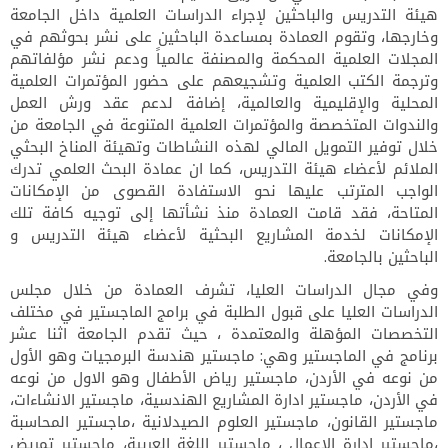
هيئة التدريس والباحثين لإجراء الدراسات العلمية داخل الجامعة
وخارجها، وتقوم العمادة بمساعدة الباحثين على نشر بحوثهم في
المجلات العلمية المحكمة والمصنفة عالمياً ودعم نشر مؤلفاتهم
وترجمة الكتب العلمية وتشجيعهم على حضور المؤتمرات العلمية
المحلية والإقليمية والعالمية، إضافة لدعم عقد ورش العمل
والندوات المتخصصة والمؤتمرات العلمية المتنوعة في الجامعة من
خلال توفير التمويل المالي لهذه النشاطات وتهيئة المناخ البحثي
الملائم لأعضاء هيئة التدريس، كما ان عمادة البحث العلمي تدرك
الواجب المترتب عليها نحو الاستفادة القصوى من الإمكانات
المتاحة، فقد قامت العمادة منذ نشأتها إلى توجيه كافة تلك
الإمكانات لخدمة المشاريع البحثية لأعضاء هيئة التدريس و
الباحثين بالجامعة.
وفي
مجال الدراسات العليا
، تشرف العمادة من خلال مجلس
الدراسات العليا على قبول الطلبة في برامج الماجستير في مختلف
التخصصات المؤهلة والمعتمدة ، حيث تقدم الجامعة اثنا عشر
برنامج في الماجستير وهي: ماجستير هندسة البرمجيات وهو الأول
من نوعه في الأردن، ماجستير رياض الأطفال وهو الاول من نوعه
في الأردن، ماجستير ادارة المشاريع الهندسية، ماجستير الانشاءات،
ماجستير القانون، ماجستير العلوم الصيدلانية ،ماجستير المحاسبة
،ماجستير إدارة الاعمال ، ماجستير اللغة العربية، ماجستير تمريض