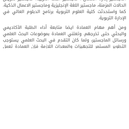
الحالات المزمنة، ماجستير اللغة الإنجليزية وماجستير الاعمال الذكية.
كما واستحدثت كلية العلوم التربوية برنامج الدبلوم العالي في
الإدارة التربوية.
ومن
أهم مهام العمادة
ايضا متابعة أداء الطلبة الأكاديمي
والبحثي حتى تخرجهم. وتعتني العمادة بموضوعات البحث العلمي
ورسائل الماجستير، ولما كان التقدم في البحث العلمي يستوجب
التطوير المستمر للتجهيزات والمعدات اللازمة فإن العمادة تعمل
على تقديم الدعم لمختبرات البحث والخدمات اللازمة لتهيئة المناخ
الملائم لإجراء البحوث العلمية في مختلف كليات الجامعة.
وتسعى العمادة ومن خلال ادارة الجامعة تزويد العمادة بالإمكانات
اللازمة كي تستطيع القيام بمسئولياتها بكفاءة عالية في رعاية
وتنظيم وتشجيع البحث العلمي ونشر نتائجه على المستوى المحلي
والاقليمي والعالمي بغية الإسهام بالتعاون مع الجامعات والمراكز
البحثية داخل الاردن وخارجه في معالجة احتياجات المجتمع وخدمة
خططه التنموية الحالية والمستقبلية.
عميـد البحـث العلمـي والدراسات العليا
أ.د.فارس الصوفي