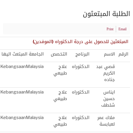
الطلبة المبتعثون
Print
Email
المبتعثين للحصول على درجة الدكتوراه (الموفدين)
الرقم
الاسم
البرنامج
التخصص
الجامعة المبتعث اليها
قصي عبد
الدكتوراه
علاج
tiKebangsaanMalaysia
الكريم
طبيعي
جناده
ايناس
الدكتوراه
علاج
tiKebangsaanMalaysia
حسين
طبيعي
شلطف
ملاك عمر
الدكتوراه
علاج
tiKebangsaanMalaysia
لعبابسة
طبيعي