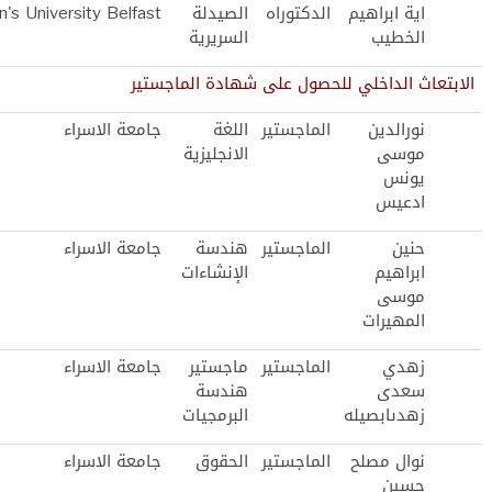
اية ابراهيم
الدكتوراه
الصيدلة
's University Belfast
الخطيب
السريرية
الابتعاث الداخلي للحصول على شهادة الماجستير
نورالدين
الماجستير
اللغة
جامعة الاسراء
موسى
الانجليزية
يونس
ادعيس
حنين
الماجستير
هندسة
جامعة الاسراء
ابراهيم
الإنشاءات
موسى
المهيرات
زهدي
الماجستير
ماجستير
جامعة الاسراء
سعدى
هندسة
زهدىابصيله
البرمجيات
نوال مصلح
الماجستير
الحقوق
جامعة الاسراء
حسين