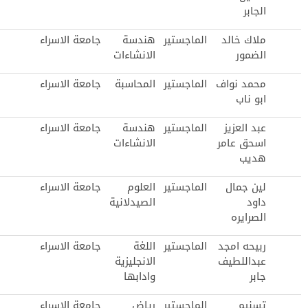
الجابر
ملاك خالد
الماجستير
هندسة
جامعة الاسراء
الضمور
الانشاءات
محمد نواف
الماجستير
المحاسبة
جامعة الاسراء
ابو ناب
عبد العزيز
الماجستير
هندسة
جامعة الاسراء
اسحق عامر
الانشاءات
هديب
لين جمال
الماجستير
العلوم
جامعة الاسراء
داود
الصيدلانية
الصرايره
ربيحه امجد
الماجستير
اللغة
جامعة الاسراء
عبداللطيف
الانجليزية
جابر
وادابها
تسنيم
الماجستير
رياض
جامعة الاسراء