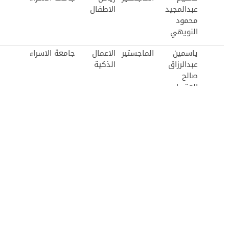
عبدالمجيد
الاطفال
محمود
النويهي
ياسمين
الماجستير
الاعمال
جامعة الاسراء
عبدالرزاق
الذكية
صالح
العقرباوي
نهله محمد
الماجستير
ادارة
جامعة الاسراء
صياح
الاعمال
الغثيان
رهف احمد
الماجستير
المحاسبة
جامعة الاسراء
محمد
العبابسه
سجى عمر
الماجستير
تمريض
جامعة الاسراء
توفيق
الحالات
طريف
المزمنة