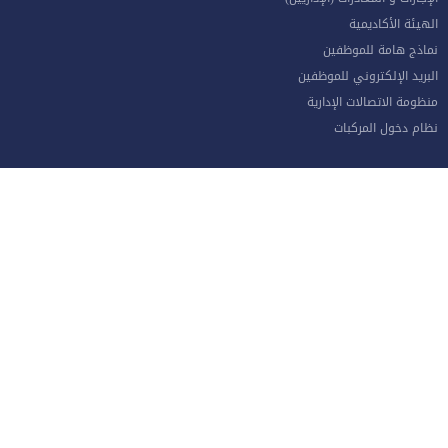
الهيئة الأكاديمية
نماذج هامة للموظفين
البريد الإلكتروني للموظفين
منظومة الاتصالات الإدارية
نظام دخول المركبات
جامعة الإسراء - طريق مطار الملكة علياء الدولي جنوب العاصمة عمان
الهاتف 4711710
فاكس 4711505
صندوق بريد ص.ب 33 و 22 مكتب جامعة الاسراء 11622
خريطة الموقع
Developed By Computer Center | Isra University | Amman-Jordan
ⓒCopyright 1991-2023