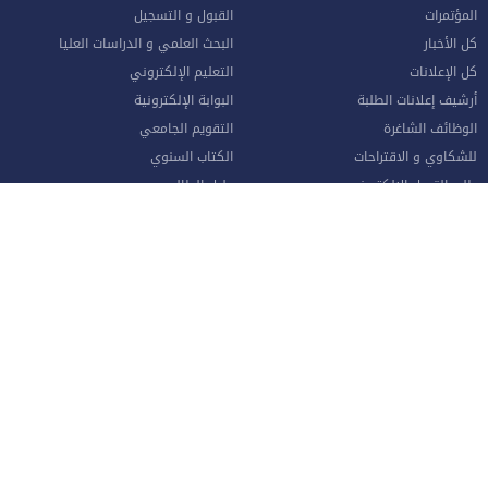
المؤتمرات
القبول و التسجيل
كل الأخبار
البحث العلمي و الدراسات العليا
كل الإعلانات
التعليم الإلكتروني
أرشيف إعلانات الطلبة
البوابة الإلكترونية
الوظائف الشاغرة
التقويم الجامعي
للشكاوي و الاقتراحات
الكتاب السنوي
طلب القبول الإلكتروني
دليل الطالب
وحدة متابعة الخريجين
الشبكة الطبية المعتمدة
حصاد الإسراء (النشرة الشهرية)
واقع التعليم العالي في الأردن
الموظفون
صفحة الموظف الإلكترونية
البوابة الإلكترونية
الإجازات و المغادرات (الإداريين)
الهيئة الأكاديمية
نماذج هامة للموظفين