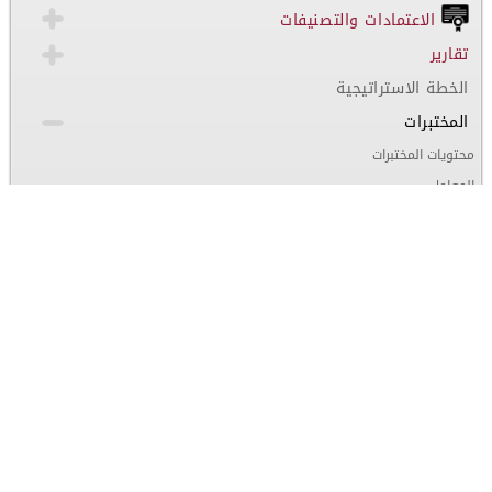
الاعتمادات والتصنيفات
تقارير
الخطة الاستراتيجية
المختبرات
محتويات المختبرات
المعامل
مشرفو المختبرات
تقارير مخرجات البرامج التعليمية
انشطة الكلية
قصص ملهمة
سمات الخريجين
اتصل بنا