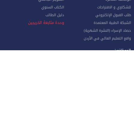
للشكاوي و الاقتراحات
الكتاب السنوي
طلب القبول الإلكتروني
دليل الطالب
وحدة متابعة الخريجين
الشبكة الطبية المعتمدة
حصاد الإسراء (النشرة الشهرية)
واقع التعليم العالي في الأردن
الموظفون
صفحة الموظف الإلكترونية
البوابة الإلكترونية
الإجازات و المغادرات (الإداريين)
الهيئة الأكاديمية
نماذج هامة للموظفين
البريد الإلكتروني للموظفين
منظومة الاتصالات الإدارية
نظام دخول المركبات
جامعة الإسراء - طريق مطار الملكة علياء الدولي جنوب العاصمة عمان