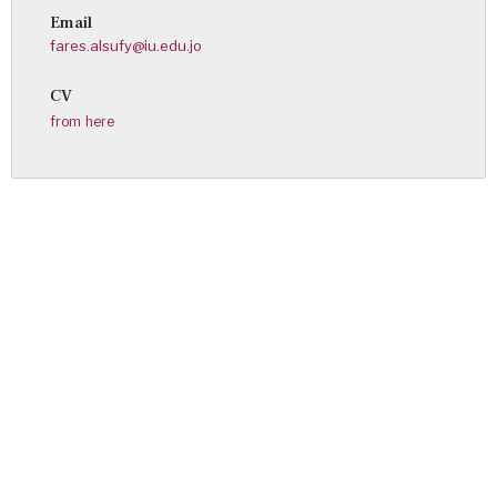
Email
fares.alsufy@iu.edu.jo
CV
from here
Abdul Halim Mustafa Mahmoud
Joudeh
Personal Page