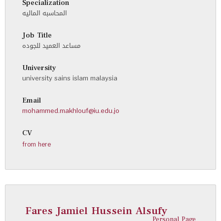
Specialization
المحاسبه الماليه
Job Title
مساعد العميد للجوده
University
university sains islam malaysia
Email
mohammed.makhlouf@iu.edu.jo
CV
from here
Fares Jamiel Hussein Alsufy
Personal Page