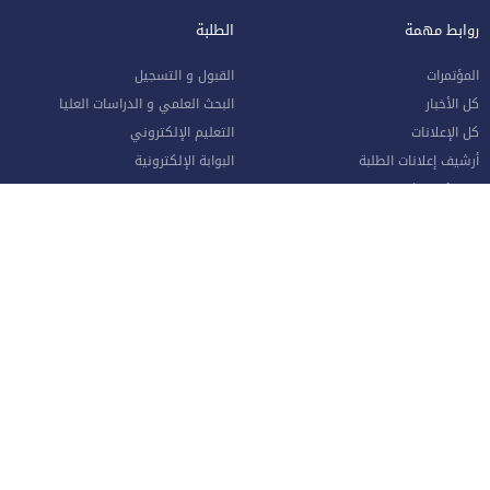
روابط مهمة
الطلبة
المؤتمرات
القبول و التسجيل
كل الأخبار
البحث العلمي و الدراسات العليا
كل الإعلانات
التعليم الإلكتروني
أرشيف إعلانات الطلبة
البوابة الإلكترونية
الوظائف الشاغرة
التقويم الجامعي
للشكاوي و الاقتراحات
الكتاب السنوي
طلب القبول الإلكتروني
دليل الطالب
وحدة متابعة الخريجين
الشبكة الطبية المعتمدة
حصاد الإسراء (النشرة الشهرية)
واقع التعليم العالي في الأردن
الموظفون
صفحة الموظف الإلكترونية
البوابة الإلكترونية
الإجازات و المغادرات (الإداريين)