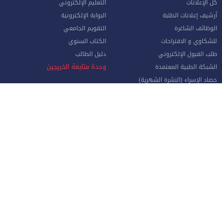
كل الإعلانات
التعليم الإلكتروني
أرشيف إعلانات الطلبة
البوابة الإلكترونية
الوظائف الشاغرة
التقويم الجامعي
للشكاوي و الاقتراحات
الكتاب السنوي
طلب القبول الإلكتروني
دليل الطالب
وحدة متابعة الخريجين
الشبكة الطبية المعتمدة
حصاد الإسراء (النشرة الشهرية)
واقع التعليم العالي في الأردن
الموظفون
صفحة الموظف الإلكترونية
البوابة الإلكترونية
الإجازات و المغادرات (الإداريين)
الهيئة الأكاديمية
نماذج هامة للموظفين
البريد الإلكتروني للموظفين
منظومة الاتصالات الإدارية