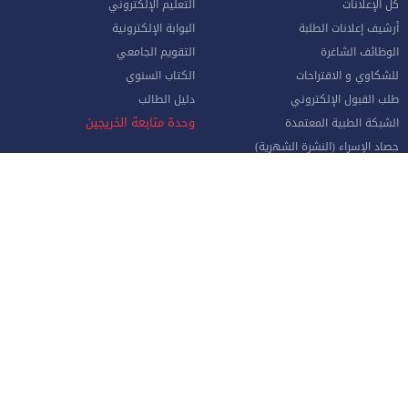
كل الإعلانات
التعليم الإلكتروني
أرشيف إعلانات الطلبة
البوابة الإلكترونية
الوظائف الشاغرة
التقويم الجامعي
للشكاوي و الاقتراحات
الكتاب السنوي
طلب القبول الإلكتروني
دليل الطالب
وحدة متابعة الخريجين
الشبكة الطبية المعتمدة
حصاد الإسراء (النشرة الشهرية)
واقع التعليم العالي في الأردن
الموظفون
صفحة الموظف الإلكترونية
البوابة الإلكترونية
الإجازات و المغادرات (الإداريين)
الهيئة الأكاديمية
نماذج هامة للموظفين
البريد الإلكتروني للموظفين
منظومة الاتصالات الإدارية