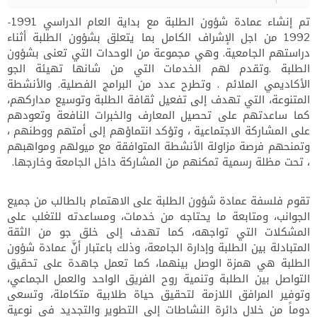
تم إنشاء عمادة شؤون الطلبة مع بداية العام الدراسي 1991-
1992 من اجل الإشراف الكامل بما يتعلق بشؤون الطلبة أثناء
دراستهم الجامعية. وهي مجموعة من الوحدات التي تعنى بشؤون
الطلبة .وتقدم لهم الخدمات التي من شانها تهيئة الجو
الأكاديمي الملائم . وتطرح عدد من البرامج الفصلية. والأنشطة
المتنوعة، التي تهدف إلى تفعيل ثقافة الطلبة وتوسيع مداركهم،
كما ساعدتهم على تحصيل المعارف والخبرات النافعة وتعودهم
على المشاركة الاجتماعية ، وتؤكد انتماؤهم إلى أمتهم ووطنهم ،
وتمنحهم فرصة مزاولة الأنشطة المتوافقة مع ميولهم ومواهبهم
، تحت مظلة رسمية تمكنهم من المشاركة داخل الجامعة وخارجها.
تقوم فلسفة عمادة شؤون الطلبة على الاهتمام بالطالب من جميع
الجوانب، ومتابعة ما يحتاجه من خدمات، ومساعدته للتغلب على
المشكلات التي تواجهه، كما تهدف إلى خلق جو من الثقة
المتبادلة بين الطلبة وإدارة الجامعة، وذلك باعتبار أنَّ عمادة شؤون
الطلبة هي همزة الوصل بينهما، كما تعمل جاهدة على تحقيق
التواصل بين الطلبة وتنمية روح الفريق الواحد والعمل الجماعي،
وتوفير المرافق اللازمة لتحقيق حياة طلابية متكاملة، وتسعى
دوماً من خلال دائرة النشاطات إلى التطوير والتجديد في نوعية